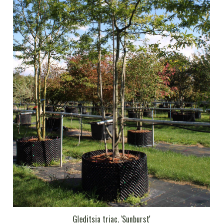
Gleditsia triac. 'Sunburst'