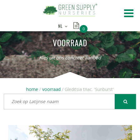
NL
0
VOORRAAD
Kies uit ons concreet aanbod
home
voorraad
Gleditsia triac. 'Sunburst'