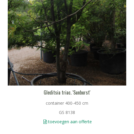
Gleditsia triac. 'Sunburst'
container 400-450 cm
GS 8138
toevoegen aan offerte