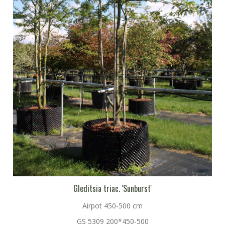
Gleditsia triac. 'Sunburst'
Airpot 450-500 cm
GS 5309 200*450-500