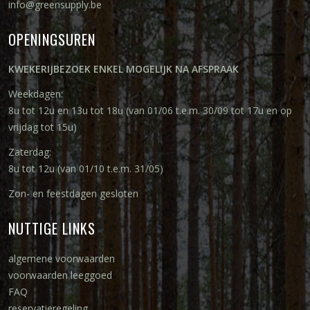
info@greensupply.be
OPENINGSUREN
KWEKERIJBEZOEK ENKEL MOGELIJK NA AFSPRAAK
Weekdagen:
8u tot 12u en 13u tot 18u (van 01/06 t.e.m. 30/09 tot 17u en op
vrijdag tot 15u)
Zaterdag:
8u tot 12u (van 01/10 t.e.m. 31/05)
Zon- en feestdagen gesloten
NUTTIGE LINKS
algemene voorwaarden
voorwaarden leeggoed
FAQ
reservatieregeling