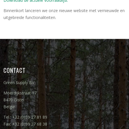
Download de actuele voorraadlijst
Binnenkort lanceren we onze nieuwe website met vernieuwde en
uitgebreide functionaliteiten.
CONTACT
Green Supply BV
Moerdijkstraat 17
8470 Gistel
België
Tel.: +32 (0)59 27 81 89
Fax: +32 (0)59 27 68 38